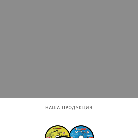
Огнеупорные
изделия
Скачать каталог
Тигель
Муфель
Черпак
Шербер
Трубка
Стержень
Пробка
НАША ПРОДУКЦИЯ
Подставка
Лодочка
Контакт