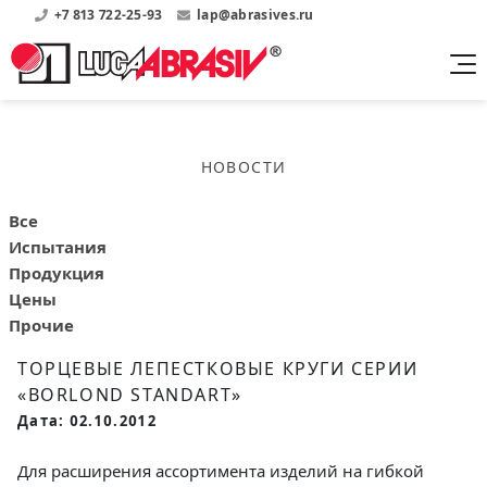
+7 813 722-25-93
lap@abrasives.ru
Продукция
Поддержка
Абразивы на
О компании
бакелитовой связке
НОВОСТИ
Прайсы
Где купить?
Скачать каталог
Скачать прайсы на нашу продукцию
О нас
Контакты
Все
Круги шлифовальные
Информация о заводе
Испытания
Каталоги
Круги отрезные
Войти
Продукция
Скачать каталоги продукции
История
Цены
Сегменты шлифовальные
История завода
Прочие
Бруски шлифовальные
Справочники
ТОРЦЕВЫЕ ЛЕПЕСТКОВЫЕ КРУГИ СЕРИИ
Абразивы на
Нормативные документы, ГОСТы, Инструкции по
Партнеры
«ВОRLOND STANDART»
керамической связке
эсплуатации
Список партнеров завода
Дата: 02.10.2012
Скачать каталог
Для расширения ассортимента изделий на гибкой
Круги шлифовальные
Публикации
Мероприятия