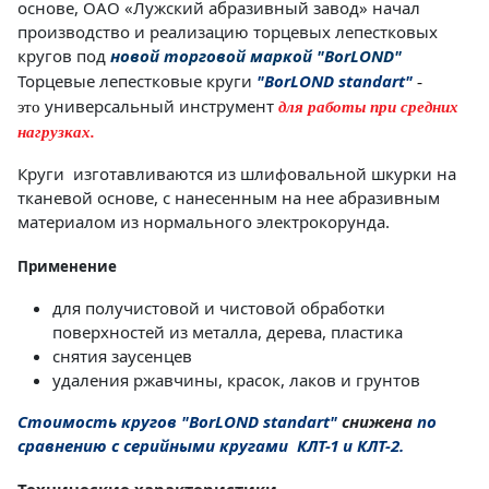
основе, ОАО «Лужский абразивный завод» начал
Статьи и публикации о нашей компании
События завода
Сегменты шлифовальные
производство и реализацию торцевых лепестковых
Бруски шлифовальные
кругов под
новой торговой маркой
"Во
rLOND
"
Торцевые лепестковые круги
"Во
rLOND standart
"
-
Новости
Головки шлифовальные
Отзывы
универсальный инструмент
это
для работы при средних
Новости компании
Оставьте свой отзыв
Абразивы на
нагрузках.
гибкой основе
Связаться с нами
Круги
изготавливаются из шлифовальной шкурки на
Вакансии
Скачать каталог
тканевой основе, с нанесенным на нее абразивным
Форма обратной связи
Текущие вакансии, Анкета соискателей
материалом из нормального электрокорунда.
Круги лепестковые торцевые
Фибровые диски
Применение
Часто задаваемые вопросы
Корпоративная информация
Рулоны
Информация о размещении заказа, сроках
Бухгалтерская отчетность, Информация для
для получистовой и чистовой обработки
изготовения, возврате товара, контактной
акционеров, Документы о праве собственности
поверхностей из металла, дерева, пластика
информации, и многое другое.
снятия заусенцев
Коралловые
удаления ржавчины, красок, лаков и грунтов
круги
Стоимость кругов
"Во
rLOND standart
"
снижена
по
сравнению с серийными кругами КЛТ-1 и КЛТ-2.
Круги из нетканого материала