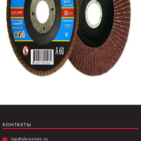
Ковш разливочный
Желоб
Огнеупорная SiC смесь
Крышка
КОНТАКТЫ
lap@abrasives.ru