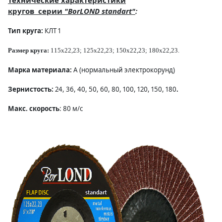
Технические характеристики
кругов серии
"Во
rLOND standart
"
:
Огнеупорные
Тип круга:
КЛТ 1
изделия
Размер круга:
115х22,23; 125х22,23; 150х22,23; 180х22,23.
Скачать каталог
Тигель
Марка материала:
А (нормальный электрокорунд)
Муфель
Зернистость:
24, 36, 40, 50, 60, 80, 100, 120, 150, 180
.
Черпак
Макс. скорость
: 80 м/
с
Шербер
Трубка
Стержень
Пробка
Подставка
Лодочка
Контакт