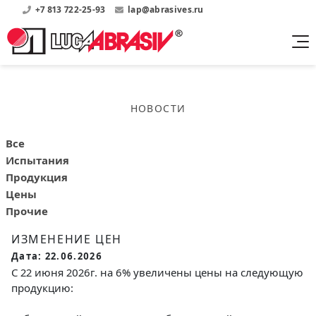
+7 813 722-25-93
lap@abrasives.ru
Продукция
Поддержка
Абразивы на
О компании
бакелитовой связке
НОВОСТИ
Прайсы
Где купить?
Скачать каталог
Скачать прайсы на нашу продукцию
О нас
Контакты
Все
Круги шлифовальные
Информация о заводе
Испытания
Каталоги
Круги отрезные
Войти
Продукция
Скачать каталоги продукции
История
Цены
Сегменты шлифовальные
История завода
Прочие
Бруски шлифовальные
Справочники
ИЗМЕНЕНИЕ ЦЕН
Абразивы на
Нормативные документы, ГОСТы, Инструкции по
Партнеры
Дата: 22.06.2026
керамической связке
эсплуатации
Список партнеров завода
С 22 июня 2026г. на 6% увеличены цены на следующую
Скачать каталог
продукцию:
Круги шлифовальные
Публикации
Мероприятия