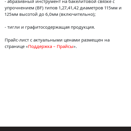
- абразивный инструмент на бакелитовой связке с
Статьи и публикации о нашей компании
События завода
Сегменты шлифовальные
упрочнением (BF) типов 1,27,41,42 диаметров 115мм и
125мм высотой до 6,0мм (включительно);
Бруски шлифовальные
Новости
Головки шлифовальные
Отзывы
- тигли и графитосодержащая продукция.
Новости компании
Оставьте свой отзыв
Абразивы на
Прайс-лист с актуальными ценами размещен на
гибкой основе
Связаться с нами
странице
«
Поддержка – Прайсы
»
.
Вакансии
Скачать каталог
Форма обратной связи
Текущие вакансии, Анкета соискателей
Круги лепестковые торцевые
Фибровые диски
Часто задаваемые вопросы
Корпоративная информация
Рулоны
Информация о размещении заказа, сроках
Бухгалтерская отчетность, Информация для
изготовения, возврате товара, контактной
акционеров, Документы о праве собственности
информации, и многое другое.
Коралловые
круги
Круги из нетканого материала