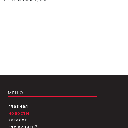
Лодочка
Контакт
Ковш разливочный
Желоб
Огнеупорная SiC смесь
Крышка
МЕНЮ
главная
новости
каталог
где купить?