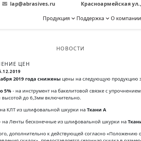
lap@abrasives.ru
Красноармейская ул.,
Продукция
Поддержка
О компании
Абразивы на
Новости
Отзывы
й связке
кументы, ГОСТы,
ов завода
гибкой основе
Новости компании
Оставьте свой отзыв
НОВОСТИ
эсплуатации
лог
Скачать каталог
Связаться с нами
Вакансии
ЕНИЕ ЦЕН
вальные
Круги лепестковые торцевые
Форма обратной связи
Текущие вакансии, Анкета
5.12.2019
кации о нашей
соискателей
ифовальные
Фибровые диски
кабря 2019 года снижены
цены на следующую продукцию з
овальные
Рулоны
до 5%
- на инструмент на бакелитовой связке с упрочнением 
фовальные
 высотой до 6,3мм включительно.
Коралловые
 на КЛТ из шлифовальной шкурки на
Ткани А
круги
- на Ленты бесконечные из шлифовальной шкурки на
Ткан
ого, дополнительно к действующей согласно «Положению о
Круги из нетканого материала
авления скидок», предоставляется сезонная скидка в разме