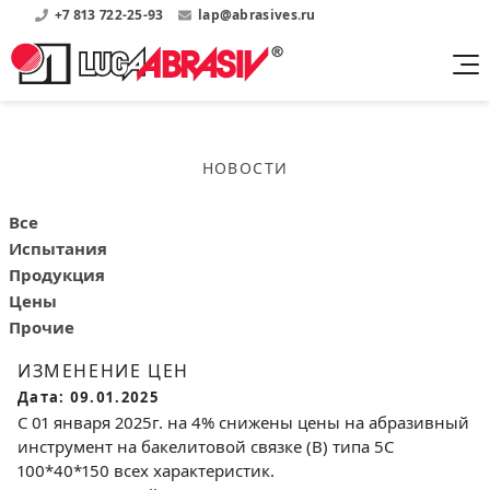
+7 813 722-25-93
lap@abrasives.ru
Продукция
Поддержка
Абразивы на
О компании
бакелитовой связке
НОВОСТИ
Прайсы
Где купить?
Скачать каталог
Скачать прайсы на нашу продукцию
О нас
Контакты
Все
Круги шлифовальные
Информация о заводе
Испытания
Каталоги
Круги отрезные
Войти
Продукция
Скачать каталоги продукции
История
Цены
Сегменты шлифовальные
История завода
Прочие
Бруски шлифовальные
Справочники
ИЗМЕНЕНИЕ ЦЕН
Абразивы на
Нормативные документы, ГОСТы, Инструкции по
Партнеры
Дата: 09.01.2025
керамической связке
эсплуатации
Список партнеров завода
С 01 января 2025г. на 4% снижены цены на абразивный
Скачать каталог
инструмент на бакелитовой связке (B) типа 5С
100*40*150 всех характеристик.
Круги шлифовальные
Публикации
Мероприятия