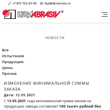
+7 813 722-25-93
lap@abrasives.ru
Продукция
Поддержка
Абразивы на
О компании
бакелитовой связке
НОВОСТИ
Прайсы
Где купить?
Скачать каталог
Скачать прайсы на нашу продукцию
О нас
Контакты
Все
Круги шлифовальные
Информация о заводе
Испытания
Каталоги
Круги отрезные
Войти
Продукция
Скачать каталоги продукции
История
Цены
Сегменты шлифовальные
История завода
Прочие
Бруски шлифовальные
Справочники
ИЗМЕНЕНИЕ МИНИМАЛЬНОЙ СУММЫ
Абразивы на
Нормативные документы, ГОСТы, Инструкции по
Партнеры
ЗАКАЗА.
керамической связке
эсплуатации
Список партнеров завода
Дата: 12.05.2021
Скачать каталог
С
13.05.2021
года минимальная сумма заказа на
продукцию завода составляет
100 тысяч рублей без
Круги шлифовальные
Публикации
Мероприятия