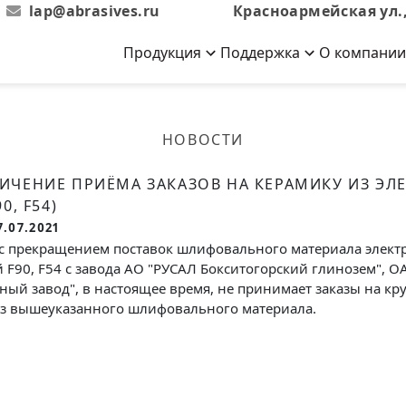
lap@abrasives.ru
Красноармейская ул.,
Продукция
Поддержка
О компании
Абразивы на
Новости
Отзывы
й связке
кументы, ГОСТы,
ов завода
гибкой основе
Новости компании
Оставьте свой отзыв
НОВОСТИ
эсплуатации
лог
Скачать каталог
Связаться с нами
Вакансии
ИЧЕНИЕ ПРИЁМА ЗАКАЗОВ НА КЕРАМИКУ ИЗ ЭЛ
вальные
Круги лепестковые торцевые
Форма обратной связи
Текущие вакансии, Анкета
90, F54)
кации о нашей
соискателей
ифовальные
Фибровые диски
7.07.2021
овальные
 с прекращением поставок шлифовального материала электр
Рулоны
 F90, F54 с завода АО "РУСАЛ Бокситогорский глинозем", О
фовальные
ный завод", в настоящее время, не принимает заказы на кр
Коралловые
из вышеуказанного шлифовального материала.
круги
Круги из нетканого материала