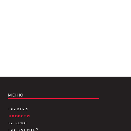
Лодочка
Контакт
Ковш разливочный
Желоб
Огнеупорная SiC смесь
Крышка
МЕНЮ
главная
новости
каталог
где купить?