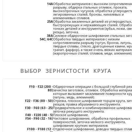
Статьи и публикации о нашей компании
События завода
14A
Обработка материалов с высоким сопротивлени
Сегменты шлифовальные
разрыву, обдирка стальных отливок, проката,
высокопрочных чугунов, обработка углеродист
Бруски шлифовальные
легированных сталей, бронзы, никелевых и
алюминиевых сплавов.
25A
Обработка закаленных деталей из углеродистых,
Новости
Головки шлифовальные
Отзывы
быстрорежущих и нержавеющих сталей. Обрабо
тонких деталей и инструментов (зубья, ножи, све
Новости компании
Оставьте свой отзыв
резцы), заточка.
Абразивы на
38A
Силовое обдирочное шлифование стальных заго
54C; 64C
Обработка твердых материалов с низким
гибкой основе
сопротивлением разрыву (чугун, бронза, латунь,
Связаться с нами
твердые сплавы, стекло, драгоценные камни, мр
Вакансии
гранит, фарфор), а также очень вязких материал
Скачать каталог
Форма обратной связи
(жаропрочных сталей, сплавов, меди, алюминия)
Текущие вакансии, Анкета соискателей
Круги лепестковые торцевые
ВЫБОР ЗЕРНИСТОСТИ КРУГА
Фибровые диски
Часто задаваемые вопросы
Корпоративная информация
Рулоны
Информация о размещении заказа, сроках
Бухгалтерская отчетность, Информация для
изготовения, возврате товара, контактной
F10 - F22 (200 -
Обдирочные операции с большой глубиной рез
акционеров, Документы о праве собственности
80)
зачистка заготовок, отливок. Обработка материа
информации, и многое другое.
которые вызывают засаливание поверхности кр
(латунь, медь, алюминий).
Коралловые
F22 - F36 (80 - 50)
Отрезка, плоское шлифование торцом круга, зат
резцов, правка абразивного инструмента.
круги
F30 - F60 (63 - 25)
Предварительное и комбинированное шлифова
заточка режущего инструмента.
F40 - F220 (40 - 5)
Плоское шлифование.
F54 - F90 (32 - 16)
Чистовое шлифование, обработка профильных
поверхностей, заточка мелкого инструмента,
Круги из нетканого материала
шлифование хрупких материалов.
F100 - F180 (12 -
Отделочное шлифование, доводка твердых сплав