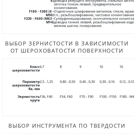
6)
доводка режущего инструмента, стальных загото
заточка тонких лезвий, предварительное
хонингование.
F180 - F280 (6 -
Отделочное шлифование металлов, стекла, мрам
М50)
т.п., резьбошлифование, чистовое хонингование
Огнеупорные
F230 - F600 (М63 -
Суперфиниширование, окончательное хонингов
М14)
доводка тонких лезвий, резьбошлифование изде
изделия
мелким шагом, полирование.
Скачать каталог
Тигель
ВЫБОР ЗЕРНИСТОСТИ В ЗАВИСИМОСТИ
ОТ ШЕРОХОВАТОСТИ ПОВЕРХНОСТИ
Муфель
Черпак
Класс
6,7
8
9
10
10
шероховатости
Шербер
Трубка
Параметр
2,5...1,25
0,80...0,50
0,40...0,30
0,30...0,16
0,12...0,1
шероховатости
Ra, мм
Стержень
Зернистость
F36, F40
F54, F60
F70 - F90
F100 - F150
F180 - M
Пробка
круга
Подставка
Лодочка
ВЫБОР ИНСТРУМЕНТА ПО ТВЕРДОСТИ
Контакт