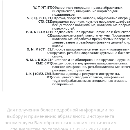
Ковш разливочный
W, T (ЧТ, ВТ)
Обдирочные операции, правка абразивных
инструментов, шлифование шариков для
Желоб
подшипников.
S, R, Q, P (Т2, Т1,
Отрезка, прорезка канавок, обдирочные операц
СТ3, СТ2)
ведущиеся вручную, круглое наружное шлифова
Огнеупорная SiC смесь
бесцентровое шлифование, шлифование преры
поверхностей.
Крышка
P, O, N (СТ2; СТ1;
Предварительное круглое наружное и бесцентр
С2)
шлифование сталей, ковкого чугуна. Профильно
шлифование, обработка прерывистых поверхнос
хонингование и резьбошлифование деталей с 
шагом.
O, N, M (СТ1 ;С2;
Плоское шлифование сегментами и кольцевыми
С1)
кругами, резьбошлифование кругами на бакели
связке.
N, M, L, K (С2; С1;
Чистовое и комбинированное круглое, наружно
СМ2; СМ1)
бесцентровое и внутреннее шлифование стали,
плоское шлифование, резьбошлифование, заточ
режущих инструментов.
L, K, J (CM2, CM1,
Заточка и доводка режущего инструмента,
M3)
оснащенного твердым сплавом, шлифование
труднообрабатываемых специальных сплавов,
полирование.
Для получения более подробной информации по
выбору и применению абразивного инструмента
рекомендуем Вам обратиться к нашим техническим
специалистам по телефону +7 81372 28732 или