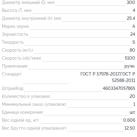
Диаметр внешний (D, мм)
300
Высота (T, мм)
4
Огнеупорные
Диаметр внутренний (H, мм)
25.4
изделия
Марка зерна
A
Скачать каталог
Зернистость
24
Твердость
S
Тигель
Скорость (м/с)
80
Муфель
Скорость (об/мин)
5100
Черпак
Примечание
ручн.
Шербер
Стандарт
ГОСТ Р 57978-2017,ГОСТ Р
52588-2011
Трубка
ШтрихКод
4603347057865
Стержень
Количество в упаковке
20
Пробка
Минимальный заказ (упаковок)
1
Подставка
Единица измерения
шт
Вес (одной ед., кг)
0.606
Лодочка
Вес брутто (одной упаковки,кг)
12.50
Контакт