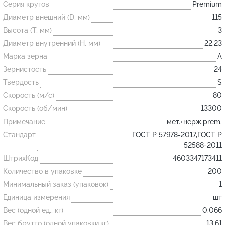
Серия кругов
Premium
Диаметр внешний (D, мм)
115
Огнеупорные
Высота (T, мм)
3
изделия
Диаметр внутренний (H, мм)
22.23
Скачать каталог
Марка зерна
A
Зернистость
24
Тигель
Твердость
S
Муфель
Скорость (м/с)
80
Черпак
Скорость (об/мин)
13300
Шербер
Примечание
мет.+нерж.prem.
Трубка
Стандарт
ГОСТ Р 57978-2017,ГОСТ Р
52588-2011
Стержень
ШтрихКод
4603347173411
Пробка
Количество в упаковке
200
Подставка
Минимальный заказ (упаковок)
1
Единица измерения
шт
Лодочка
Вес (одной ед., кг)
0.066
Контакт
Вес брутто (одной упаковки,кг)
13.61