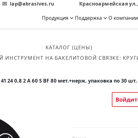
lap@abrasives.ru
Красноармейская ул.,
Продукция
Поддержка
О компании
Абразивы на
Новости
Отзывы
й связке
кументы, ГОСТы,
ов завода
гибкой основе
Новости компании
Оставьте свой отзыв
КАТАЛОГ (ЦЕНЫ)
эсплуатации
лог
Скачать каталог
Й ИНСТРУМЕНТ НА БАКЕЛИТОВОЙ СВЯЗКЕ
:
КРУГ
Связаться с нами
Вакансии
вальные
Круги лепестковые торцевые
Форма обратной связи
Текущие вакансии, Анкета
кации о нашей
соискателей
ифовальные
Фибровые диски
41 24 0.8 2 A 60 S BF 80 мет.+нерж. упаковка по 30 шт.
овальные
Рулоны
фовальные
Войдит
Коралловые
круги
Круги из нетканого материала