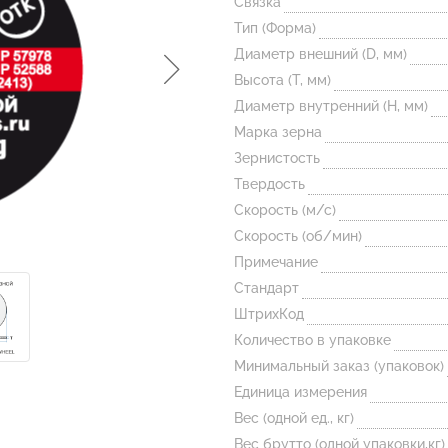
Связка
Тип (Форма)
Диаметр внешний (D, мм)
Высота (T, мм)
Диаметр внутренний (H, мм)
Марка зерна
Зернистость
Твердость
Скорость (м/с)
Скорость (об/мин)
Примечание
Стандарт
ШтрихКод
Количество в упаковке
Минимальный заказ (упаковок)
Единица измерения
Вес (одной ед., кг)
Вес брутто (одной упаковки,кг)