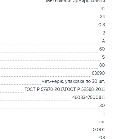
(BF) бакелит армированный
Лодочка
41
Контакт
24
Ковш разливочный
0.8
2
Желоб
A
Огнеупорная SiC смесь
60
Крышка
S
80
63690
мет.+нерж. упаковка по 30 шт.
ГОСТ Р 57978-2017,ГОСТ Р 52588-2011
4603347500811
30
1
шт
0.001
.03