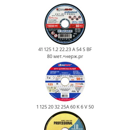
Ковш разливочный
Желоб
Огнеупорная SiC смесь
Крышка
41 125 1.2 22.23 A 54 S BF
80 мет.+нерж.pr
1 125 20 32 25А 60 K 6 V 50