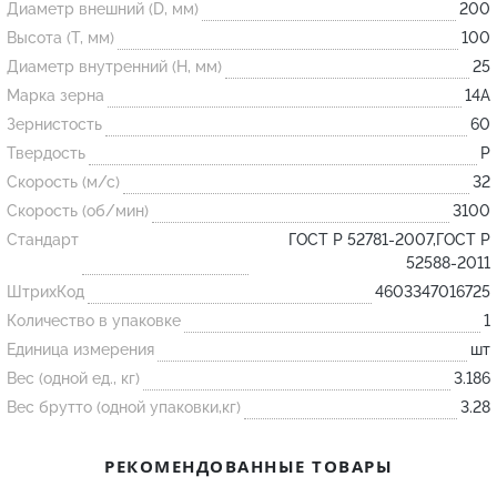
Диаметр внешний (D, мм)
200
Высота (T, мм)
100
Огнеупорные
Диаметр внутренний (H, мм)
25
изделия
Марка зерна
14А
Скачать каталог
Зернистость
60
Твердость
P
Тигель
Скорость (м/с)
32
Муфель
Скорость (об/мин)
3100
Черпак
Стандарт
ГОСТ Р 52781-2007,ГОСТ Р
Шербер
52588-2011
ШтрихКод
4603347016725
Трубка
Количество в упаковке
1
Стержень
Единица измерения
шт
Пробка
Вес (одной ед., кг)
3.186
Подставка
Вес брутто (одной упаковки,кг)
3.28
Лодочка
РЕКОМЕНДОВАННЫЕ ТОВАРЫ
Контакт