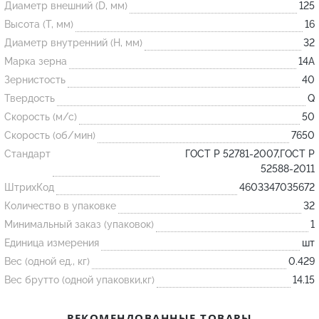
Диаметр внешний (D, мм)
125
Высота (T, мм)
16
Огнеупорные
Диаметр внутренний (H, мм)
32
изделия
Марка зерна
14А
Скачать каталог
Зернистость
40
Твердость
Q
Тигель
Скорость (м/с)
50
Муфель
Скорость (об/мин)
7650
Черпак
Стандарт
ГОСТ Р 52781-2007,ГОСТ Р
Шербер
52588-2011
ШтрихКод
4603347035672
Трубка
Количество в упаковке
32
Стержень
Минимальный заказ (упаковок)
1
Пробка
Единица измерения
шт
Подставка
Вес (одной ед., кг)
0.429
Вес брутто (одной упаковки,кг)
14.15
Лодочка
Контакт
РЕКОМЕНДОВАННЫЕ ТОВАРЫ