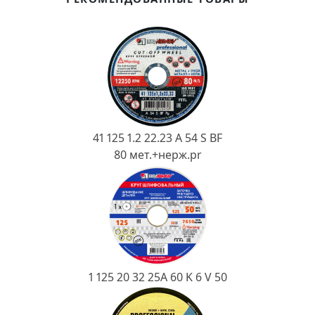
Ковш разливочный
Желоб
Огнеупорная SiC смесь
Крышка
41 125 1.2 22.23 A 54 S BF
80 мет.+нерж.pr
1 125 20 32 25А 60 K 6 V 50