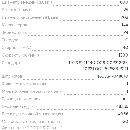
Диаметр внешний (D, мм)
600
Высота (T, мм)
75
Огнеупорные
Диаметр внутренний (H, мм)
203
изделия
Марка зерна
14А
Скачать каталог
Зернистость
24
Твердость
O
Тигель
Скорость (м/с)
40
Муфель
Скорость (об/мин)
1300
Черпак
Стандарт
ТУ23.91.11.140-008-00221209-
Шербер
2023,ГОСТР52588-2011
ШтрихКод
4603347048870
Трубка
Количество в упаковке
1
Стержень
Минимальный заказ (упаковок)
1
Пробка
Единица измерения
шт
Подставка
Вес (одной ед., кг)
48.165
Вес брутто (одной упаковки,кг)
49.66
Лодочка
Максимальное количество на
20
Контакт
Финпаллете (1000*1200, в шт.)