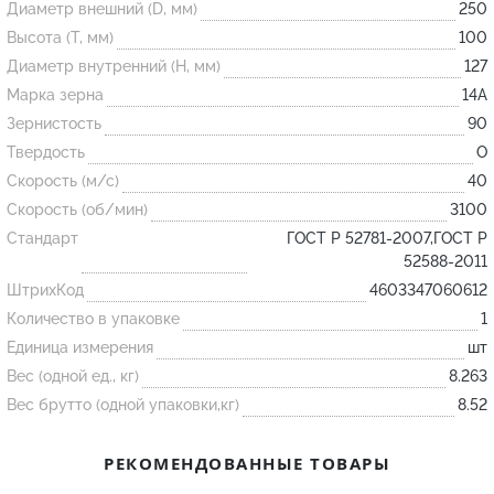
Диаметр внешний (D, мм)
250
Высота (T, мм)
100
Огнеупорные
Диаметр внутренний (H, мм)
127
изделия
Марка зерна
14А
Скачать каталог
Зернистость
90
Твердость
O
Тигель
Скорость (м/с)
40
Муфель
Скорость (об/мин)
3100
Черпак
Стандарт
ГОСТ Р 52781-2007,ГОСТ Р
Шербер
52588-2011
ШтрихКод
4603347060612
Трубка
Количество в упаковке
1
Стержень
Единица измерения
шт
Пробка
Вес (одной ед., кг)
8.263
Подставка
Вес брутто (одной упаковки,кг)
8.52
Лодочка
РЕКОМЕНДОВАННЫЕ ТОВАРЫ
Контакт