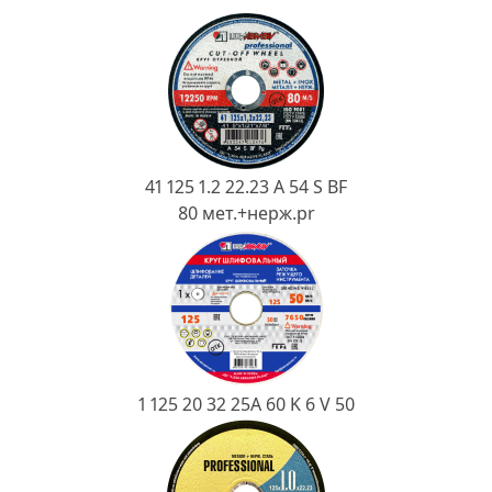
Ковш разливочный
Желоб
Огнеупорная SiC смесь
Крышка
41 125 1.2 22.23 A 54 S BF
80 мет.+нерж.pr
1 125 20 32 25А 60 K 6 V 50