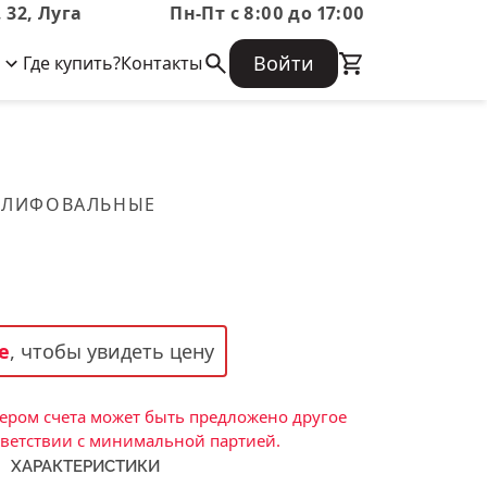
 32, Луга
Пн-Пт с 8:00 до 17:00
Войти
Где купить?
Контакты
Корпоративная информация
Огнеупорные
Часто задаваемые вопросы
Бухгалтерская отчетность,
изделия
Информация о размещении заказа,
Информация для акционеров,
сроках изготовения, возврате
Документы о праве собственности
товара, контактной информации, и
Скачать каталог
ШЛИФОВАЛЬНЫЕ
многое другое.
Тигель
Муфель
Черпак
Шербер
е
, чтобы увидеть цену
Трубка
Стержень
ром счета может быть предложено другое
Пробка
тветствии с минимальной партией.
ХАРАКТЕРИСТИКИ
Подставка