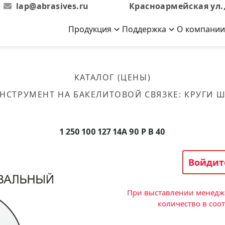
lap@abrasives.ru
Красноармейская ул.,
Продукция
Поддержка
О компании
Абразивы на
Новости
Отзывы
й связке
кументы, ГОСТы,
ов завода
гибкой основе
Новости компании
Оставьте свой отзыв
КАТАЛОГ (ЦЕНЫ)
эсплуатации
лог
Скачать каталог
НСТРУМЕНТ НА БАКЕЛИТОВОЙ СВЯЗКЕ
:
КРУГИ 
Связаться с нами
Вакансии
вальные
Круги лепестковые торцевые
Форма обратной связи
Текущие вакансии, Анкета
кации о нашей
соискателей
ифовальные
Фибровые диски
1 250 100 127 14А 90 P B 40
овальные
Рулоны
фовальные
Войдит
Коралловые
круги
При выставлении менедже
количество в соо
Круги из нетканого материала