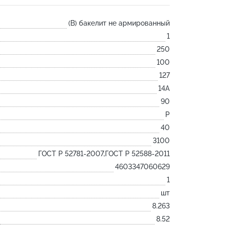
Лодочка
(B) бакелит не армированный
Контакт
1
Ковш разливочный
250
Желоб
100
Огнеупорная SiC смесь
127
Крышка
14А
90
P
40
3100
ГОСТ Р 52781-2007,ГОСТ Р 52588-2011
4603347060629
1
шт
8.263
8.52