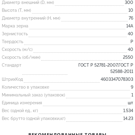
Диаметр внешний (D, мм)
300
Высота (T, мм)
10
Огнеупорные
Диаметр внутренний (H, мм)
76
изделия
Марка зерна
14А
Скачать каталог
Зернистость
40
Твердость
P
Тигель
Скорость (м/с)
40
Муфель
Скорость (об/мин)
2550
Черпак
Стандарт
ГОСТ Р 52781-2007,ГОСТ Р
Шербер
52588-2011
ШтрихКод
4603347078303
Трубка
Количество в упаковке
9
Стержень
Минимальный заказ (упаковок)
1
Пробка
Единица измерения
шт
Подставка
Вес (одной ед., кг)
1.534
Вес брутто (одной упаковки,кг)
14.23
Лодочка
Контакт
РЕКОМЕНДОВАННЫЕ ТОВАРЫ