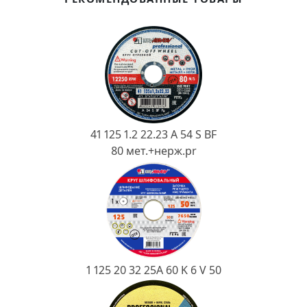
Ковш разливочный
Желоб
Огнеупорная SiC смесь
Крышка
41 125 1.2 22.23 A 54 S BF
80 мет.+нерж.pr
1 125 20 32 25А 60 K 6 V 50