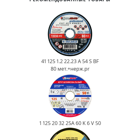
Ковш разливочный
Желоб
Огнеупорная SiC смесь
Крышка
41 125 1.2 22.23 A 54 S BF
80 мет.+нерж.pr
1 125 20 32 25А 60 K 6 V 50