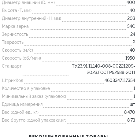
Диаметр внешний (D, мм)
400
Высота (T, мм)
40
Огнеупорные
Диаметр внутренний (H, мм)
203
изделия
Марка зерна
54С
Скачать каталог
Зернистость
24
Твердость
P
Тигель
Скорость (м/с)
40
Муфель
Скорость (об/мин)
1950
Черпак
Стандарт
ТУ23.91.11.140-008-00221209-
Шербер
2023,ГОСТР52588-2011
ШтрихКод
4603347117354
Трубка
Количество в упаковке
1
Стержень
Минимальный заказ (упаковок)
1
Пробка
Единица измерения
шт
Подставка
Вес (одной ед., кг)
8.470
Вес брутто (одной упаковки,кг)
8.73
Лодочка
Контакт
РЕКОМЕНДОВАННЫЕ ТОВАРЫ