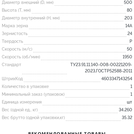
Диаметр внешний (D, мм)
500
Высота (T, мм)
80
Огнеупорные
Диаметр внутренний (H, мм)
203
изделия
Марка зерна
14А
Скачать каталог
Зернистость
24
Твердость
P
Тигель
Скорость (м/с)
50
Муфель
Скорость (об/мин)
1950
Черпак
Стандарт
ТУ23.91.11.140-008-00221209-
Шербер
2023,ГОСТР52588-2011
ШтрихКод
4603347143254
Трубка
Количество в упаковке
1
Стержень
Минимальный заказ (упаковок)
1
Пробка
Единица измерения
шт
Подставка
Вес (одной ед., кг)
34.260
Вес брутто (одной упаковки,кг)
35.32
Лодочка
Контакт
РЕКОМЕНДОВАННЫЕ ТОВАРЫ