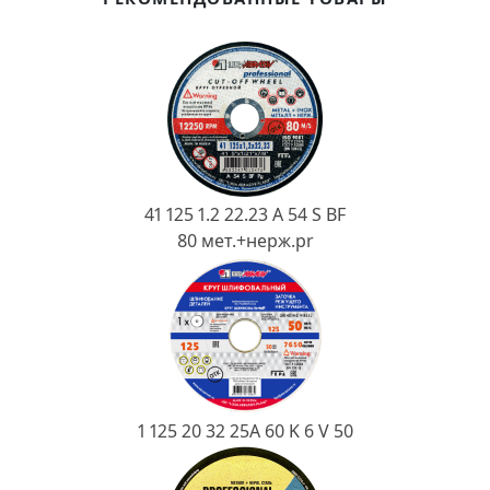
Ковш разливочный
Желоб
Огнеупорная SiC смесь
Крышка
41 125 1.2 22.23 A 54 S BF
80 мет.+нерж.pr
1 125 20 32 25А 60 K 6 V 50