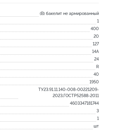
Лодочка
(B) бакелит не армированный
Контакт
1
Ковш разливочный
400
Желоб
20
Огнеупорная SiC смесь
127
Крышка
14А
24
R
40
1950
ТУ23.91.11.140-008-00221209-
2023,ГОСТР52588-2011
4603347181744
3
1
шт