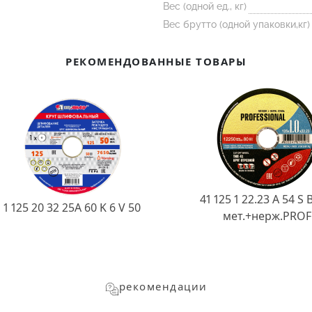
Вес (одной ед., кг)
Вес брутто (одной упаковки,кг)
РЕКОМЕНДОВАННЫЕ ТОВАРЫ
41 125 1 22.23 A 54 S 
1 125 20 32 25А 60 K 6 V 50
мет.+нерж.PROF
рекомендации