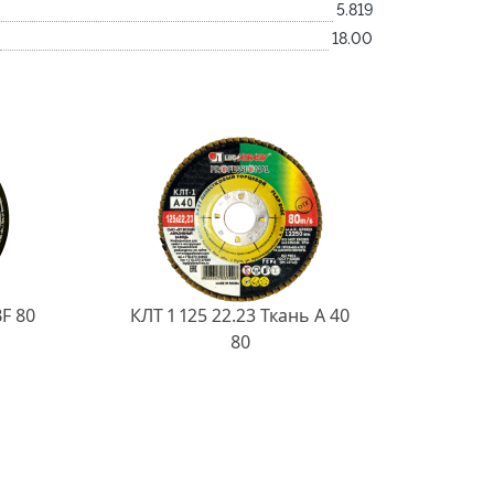
5.819
18.00
BF 80
КЛТ 1 125 22.23 Ткань A 40
80