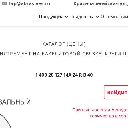
lap@abrasives.ru
Красноармейская ул.,
Продукция
Поддержка
О компании
Абразивы на
Новости
Отзывы
й связке
кументы, ГОСТы,
ов завода
гибкой основе
Новости компании
Оставьте свой отзыв
КАТАЛОГ (ЦЕНЫ)
эсплуатации
лог
Скачать каталог
НСТРУМЕНТ НА БАКЕЛИТОВОЙ СВЯЗКЕ
:
КРУГИ 
Связаться с нами
Вакансии
вальные
Круги лепестковые торцевые
Форма обратной связи
Текущие вакансии, Анкета
кации о нашей
соискателей
ифовальные
Фибровые диски
1 400 20 127 14А 24 R B 40
овальные
Рулоны
фовальные
Войдит
Коралловые
круги
При выставлении менедже
количество в соо
Круги из нетканого материала