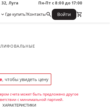
 32, Луга
Пн-Пт с 8:00 до 17:00
Войти
Где купить?
Контакты
Корпоративная информация
Огнеупорные
Часто задаваемые вопросы
Бухгалтерская отчетность,
изделия
Информация о размещении заказа,
Информация для акционеров,
сроках изготовения, возврате
Документы о праве собственности
товара, контактной информации, и
Скачать каталог
ШЛИФОВАЛЬНЫЕ
многое другое.
Тигель
Муфель
Черпак
Шербер
е
, чтобы увидеть цену
Трубка
Стержень
ром счета может быть предложено другое
Пробка
тветствии с минимальной партией.
ХАРАКТЕРИСТИКИ
Подставка