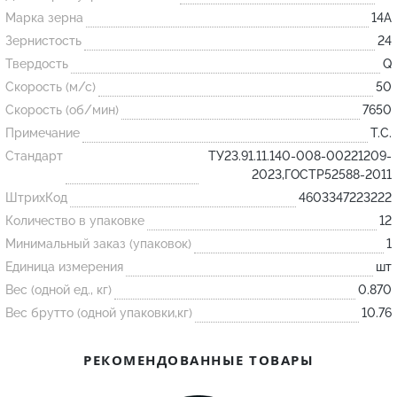
Марка зерна
14А
Зернистость
24
Огнеупорные
Твердость
Q
изделия
Скорость (м/с)
50
Скачать каталог
Скорость (об/мин)
7650
Тигель
Примечание
Т.С.
Муфель
Стандарт
ТУ23.91.11.140-008-00221209-
2023,ГОСТР52588-2011
Черпак
ШтрихКод
4603347223222
Шербер
Количество в упаковке
12
Трубка
Минимальный заказ (упаковок)
1
Стержень
Единица измерения
шт
Вес (одной ед., кг)
0.870
Пробка
Вес брутто (одной упаковки,кг)
10.76
Подставка
Лодочка
РЕКОМЕНДОВАННЫЕ ТОВАРЫ
Контакт