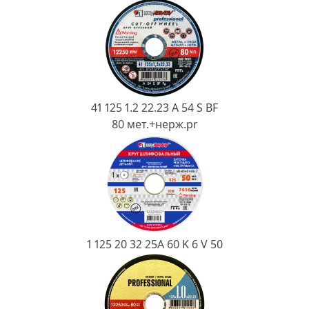
Ковш разливочный
Желоб
Огнеупорная SiC смесь
Крышка
41 125 1.2 22.23 A 54 S BF
80 мет.+нерж.pr
1 125 20 32 25А 60 K 6 V 50