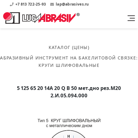
+7 813 722-25-93
lap@abrasives.ru
Продукция
Поддержка
Абразивы на
О компании
бакелитовой связке
КАТАЛОГ (ЦЕНЫ)
Прайсы
Где купить?
Скачать каталог
АБРАЗИВНЫЙ ИНСТРУМЕНТ НА БАКЕЛИТОВОЙ СВЯЗКЕ
:
Скачать прайсы на нашу продукцию
О нас
Контакты
КРУГИ ШЛИФОВАЛЬНЫЕ
Круги шлифовальные
Информация о заводе
Каталоги
Круги отрезные
Войти
Скачать каталоги продукции
История
Сегменты шлифовальные
5 125 65 20 14А 20 Q B 50 мет.дно рез.М20
История завода
Бруски шлифовальные
2.И.05.094.000
Справочники
Абразивы на
Нормативные документы, ГОСТы, Инструкции по
Партнеры
керамической связке
эсплуатации
Список партнеров завода
Скачать каталог
Круги шлифовальные
Публикации
Мероприятия