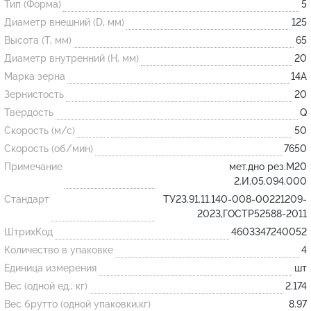
Тип (Форма)
5
Диаметр внешний (D, мм)
125
Огнеупорные
Высота (T, мм)
65
изделия
Диаметр внутренний (H, мм)
20
Скачать каталог
Марка зерна
14А
Зернистость
20
Тигель
Твердость
Q
Муфель
Скорость (м/с)
50
Черпак
Скорость (об/мин)
7650
Шербер
Примечание
мет.дно рез.М20
2.И.05.094.000
Трубка
Стандарт
ТУ23.91.11.140-008-00221209-
Стержень
2023,ГОСТР52588-2011
Пробка
ШтрихКод
4603347240052
Количество в упаковке
4
Подставка
Единица измерения
шт
Лодочка
Вес (одной ед., кг)
2.174
Контакт
Вес брутто (одной упаковки,кг)
8.97