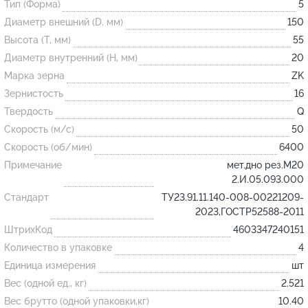
Тип (Форма)
5
Диаметр внешний (D, мм)
150
Огнеупорные
Высота (T, мм)
55
изделия
Диаметр внутренний (H, мм)
20
Скачать каталог
Марка зерна
ZK
Зернистость
16
Тигель
Твердость
Q
Муфель
Скорость (м/с)
50
Черпак
Скорость (об/мин)
6400
Шербер
Примечание
мет.дно рез.М20
2.И.05.093.000
Трубка
Стандарт
ТУ23.91.11.140-008-00221209-
Стержень
2023,ГОСТР52588-2011
Пробка
ШтрихКод
4603347240151
Количество в упаковке
4
Подставка
Единица измерения
шт
Лодочка
Вес (одной ед., кг)
2.521
Контакт
Вес брутто (одной упаковки,кг)
10.40