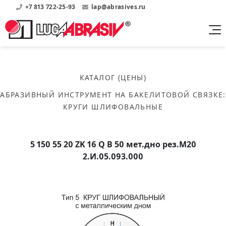
+7 813 722-25-93
lap@abrasives.ru
Продукция
Поддержка
Абразивы на
О компании
бакелитовой связке
КАТАЛОГ (ЦЕНЫ)
Прайсы
Где купить?
Скачать каталог
АБРАЗИВНЫЙ ИНСТРУМЕНТ НА БАКЕЛИТОВОЙ СВЯЗКЕ
:
Скачать прайсы на нашу продукцию
О нас
Контакты
КРУГИ ШЛИФОВАЛЬНЫЕ
Круги шлифовальные
Информация о заводе
Каталоги
Круги отрезные
Войти
Скачать каталоги продукции
История
Сегменты шлифовальные
5 150 55 20 ZK 16 Q B 50 мет.дно рез.М20
История завода
Бруски шлифовальные
2.И.05.093.000
Справочники
Абразивы на
Нормативные документы, ГОСТы, Инструкции по
Партнеры
керамической связке
эсплуатации
Список партнеров завода
Скачать каталог
Круги шлифовальные
Публикации
Мероприятия