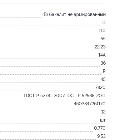
Лодочка
(B) бакелит не армированный
Контакт
11
Ковш разливочный
110
Желоб
55
Огнеупорная SiC смесь
22.23
Крышка
14А
36
P
45
7820
ГОСТ Р 52781-2007,ГОСТ Р 52588-2011
4603347261170
12
шт
0.770
9.53