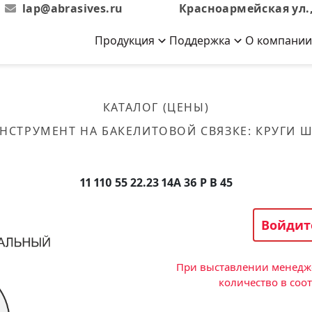
lap@abrasives.ru
Красноармейская ул.,
Продукция
Поддержка
О компании
Абразивы на
Новости
Отзывы
й связке
кументы, ГОСТы,
ов завода
гибкой основе
Новости компании
Оставьте свой отзыв
КАТАЛОГ (ЦЕНЫ)
эсплуатации
лог
Скачать каталог
НСТРУМЕНТ НА БАКЕЛИТОВОЙ СВЯЗКЕ
:
КРУГИ 
Связаться с нами
Вакансии
вальные
Круги лепестковые торцевые
Форма обратной связи
Текущие вакансии, Анкета
кации о нашей
соискателей
ифовальные
Фибровые диски
11 110 55 22.23 14А 36 P B 45
овальные
Рулоны
фовальные
Войдит
Коралловые
круги
При выставлении менедже
количество в соо
Круги из нетканого материала