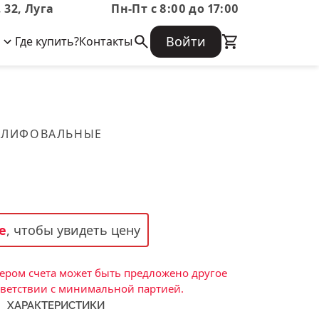
 32, Луга
Пн-Пт с 8:00 до 17:00
Войти
Где купить?
Контакты
Корпоративная информация
Огнеупорные
Часто задаваемые вопросы
Бухгалтерская отчетность,
изделия
Информация о размещении заказа,
Информация для акционеров,
сроках изготовения, возврате
Документы о праве собственности
товара, контактной информации, и
Скачать каталог
ШЛИФОВАЛЬНЫЕ
многое другое.
Тигель
Муфель
Черпак
Шербер
е
, чтобы увидеть цену
Трубка
Стержень
ром счета может быть предложено другое
Пробка
тветствии с минимальной партией.
ХАРАКТЕРИСТИКИ
Подставка