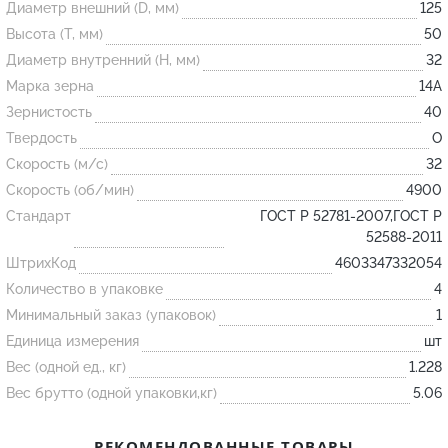
Диаметр внешний (D, мм)
125
Высота (T, мм)
50
Огнеупорные
Диаметр внутренний (H, мм)
32
изделия
Марка зерна
14А
Скачать каталог
Зернистость
40
Твердость
O
Тигель
Скорость (м/с)
32
Муфель
Скорость (об/мин)
4900
Черпак
Стандарт
ГОСТ Р 52781-2007,ГОСТ Р
Шербер
52588-2011
ШтрихКод
4603347332054
Трубка
Количество в упаковке
4
Стержень
Минимальный заказ (упаковок)
1
Пробка
Единица измерения
шт
Подставка
Вес (одной ед., кг)
1.228
Вес брутто (одной упаковки,кг)
5.06
Лодочка
Контакт
РЕКОМЕНДОВАННЫЕ ТОВАРЫ