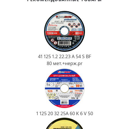
Ковш разливочный
Желоб
Огнеупорная SiC смесь
Крышка
41 125 1.2 22.23 A 54 S BF
80 мет.+нерж.pr
1 125 20 32 25А 60 K 6 V 50