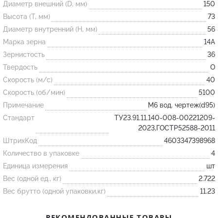
Диаметр внешний (D, мм)
150
Высота (T, мм)
73
Огнеупорные
Диаметр внутренний (H, мм)
56
изделия
Марка зерна
14А
Скачать каталог
Зернистость
36
Твердость
O
Тигель
Скорость (м/с)
40
Муфель
Скорость (об/мин)
5100
Черпак
Примечание
М6 вод. чертеж(d95)
Шербер
Стандарт
ТУ23.91.11.140-008-00221209-
2023,ГОСТР52588-2011
Трубка
ШтрихКод
4603347398968
Стержень
Количество в упаковке
4
Пробка
Единица измерения
шт
Подставка
Вес (одной ед., кг)
2.722
Вес брутто (одной упаковки,кг)
11.23
Лодочка
Контакт
РЕКОМЕНДОВАННЫЕ ТОВАРЫ