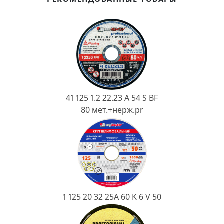
Ковш разливочный
Желоб
Огнеупорная SiC смесь
Крышка
41 125 1.2 22.23 A 54 S BF
80 мет.+нерж.pr
1 125 20 32 25А 60 K 6 V 50