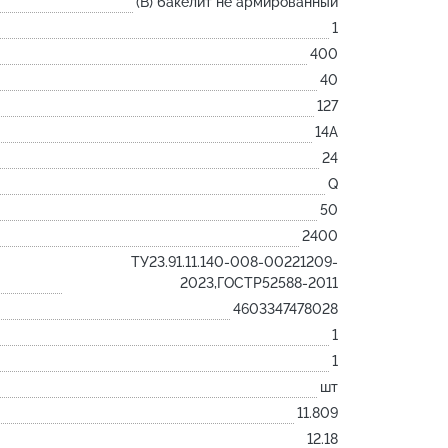
(B) бакелит не армированный
Лодочка
1
Контакт
400
Ковш разливочный
40
127
Желоб
14А
Огнеупорная SiC смесь
24
Крышка
Q
50
2400
ТУ23.91.11.140-008-00221209-
2023,ГОСТР52588-2011
4603347478028
1
1
шт
11.809
12.18