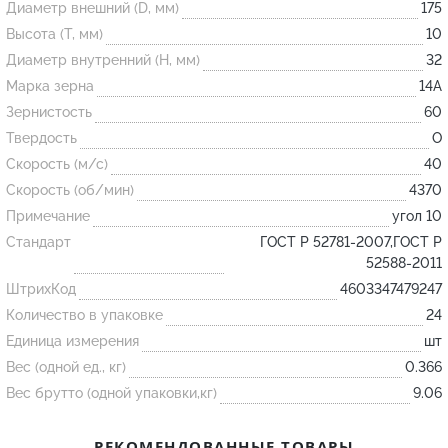
Диаметр внешний (D, мм)
175
Высота (T, мм)
10
Огнеупорные
Диаметр внутренний (H, мм)
32
изделия
Марка зерна
14А
Скачать каталог
Зернистость
60
Твердость
O
Тигель
Скорость (м/с)
40
Муфель
Скорость (об/мин)
4370
Черпак
Примечание
угол 10
Шербер
Стандарт
ГОСТ Р 52781-2007,ГОСТ Р
52588-2011
Трубка
ШтрихКод
4603347479247
Стержень
Количество в упаковке
24
Пробка
Единица измерения
шт
Подставка
Вес (одной ед., кг)
0.366
Вес брутто (одной упаковки,кг)
9.06
Лодочка
Контакт
РЕКОМЕНДОВАННЫЕ ТОВАРЫ