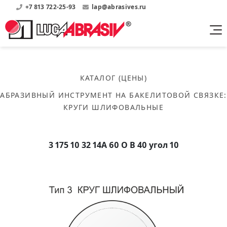
+7 813 722-25-93
lap@abrasives.ru
Продукция
Поддержка
Абразивы на
О компании
бакелитовой связке
КАТАЛОГ (ЦЕНЫ)
Прайсы
Где купить?
Скачать каталог
АБРАЗИВНЫЙ ИНСТРУМЕНТ НА БАКЕЛИТОВОЙ СВЯЗКЕ
:
Скачать прайсы на нашу продукцию
О нас
Контакты
КРУГИ ШЛИФОВАЛЬНЫЕ
Круги шлифовальные
Информация о заводе
Каталоги
Круги отрезные
Войти
Скачать каталоги продукции
История
Сегменты шлифовальные
3 175 10 32 14А 60 O B 40 угол 10
История завода
Бруски шлифовальные
Справочники
Абразивы на
Нормативные документы, ГОСТы, Инструкции по
Партнеры
керамической связке
эсплуатации
Список партнеров завода
Скачать каталог
Круги шлифовальные
Публикации
Мероприятия