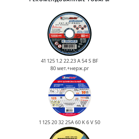
Ковш разливочный
Желоб
Огнеупорная SiC смесь
Крышка
41 125 1.2 22.23 A 54 S BF
80 мет.+нерж.pr
1 125 20 32 25А 60 K 6 V 50