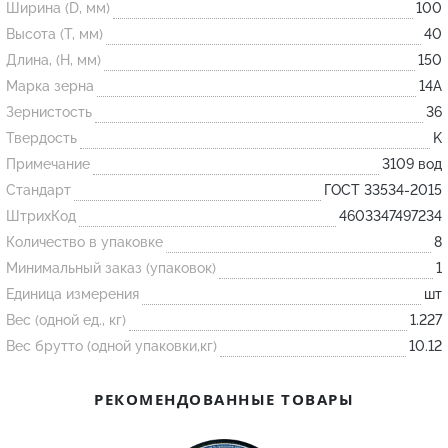
Ширина (D, мм)
100
Высота (T, мм)
40
Огнеупорные
Длина, (H, мм)
150
изделия
Марка зерна
14А
Скачать каталог
Зернистость
36
Твердость
K
Тигель
Примечание
3109 вод
Муфель
Стандарт
ГОСТ 33534-2015
Черпак
ШтрихКод
4603347497234
Шербер
Количество в упаковке
8
Трубка
Минимальный заказ (упаковок)
1
Единица измерения
шт
Стержень
Вес (одной ед., кг)
1.227
Пробка
Вес брутто (одной упаковки,кг)
10.12
Подставка
Лодочка
РЕКОМЕНДОВАННЫЕ ТОВАРЫ
Контакт