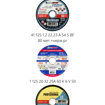
Ковш разливочный
Желоб
Огнеупорная SiC смесь
Крышка
41 125 1.2 22.23 A 54 S BF
80 мет.+нерж.pr
1 125 20 32 25А 60 K 6 V 50