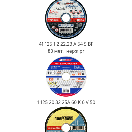
Ковш разливочный
Желоб
Огнеупорная SiC смесь
Крышка
41 125 1.2 22.23 A 54 S BF
80 мет.+нерж.pr
1 125 20 32 25А 60 K 6 V 50