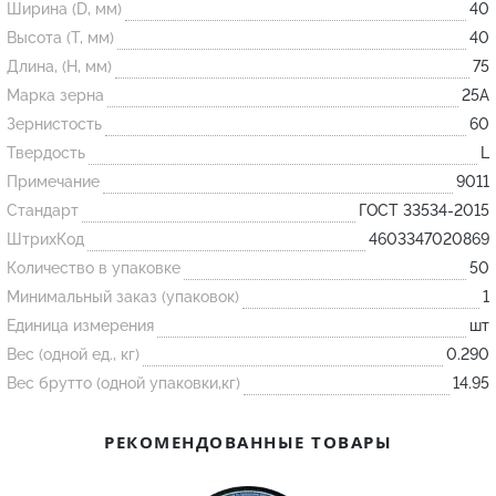
Ширина (D, мм)
40
Высота (T, мм)
40
Огнеупорные
Длина, (H, мм)
75
изделия
Марка зерна
25А
Скачать каталог
Зернистость
60
Твердость
L
Тигель
Примечание
9011
Муфель
Стандарт
ГОСТ 33534-2015
Черпак
ШтрихКод
4603347020869
Шербер
Количество в упаковке
50
Трубка
Минимальный заказ (упаковок)
1
Единица измерения
шт
Стержень
Вес (одной ед., кг)
0.290
Пробка
Вес брутто (одной упаковки,кг)
14.95
Подставка
Лодочка
РЕКОМЕНДОВАННЫЕ ТОВАРЫ
Контакт