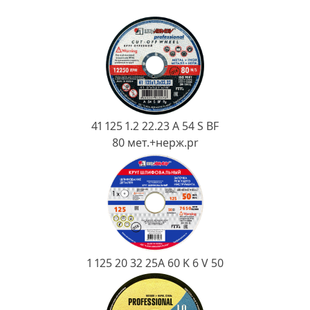
Ковш разливочный
Желоб
Огнеупорная SiC смесь
Крышка
41 125 1.2 22.23 A 54 S BF
80 мет.+нерж.pr
1 125 20 32 25А 60 K 6 V 50