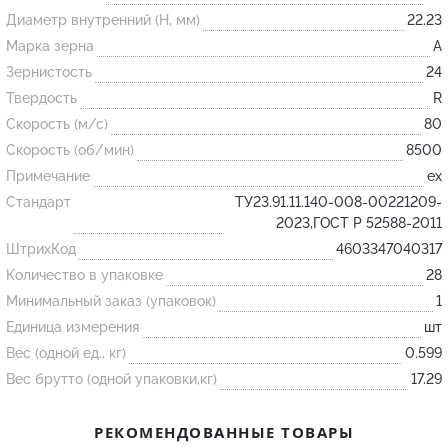
Диаметр внутренний (H, мм)
22.23
Марка зерна
A
Огнеупорные
Зернистость
24
изделия
Твердость
R
Скачать каталог
Скорость (м/с)
80
Тигель
Скорость (об/мин)
8500
Муфель
Примечание
ex
Стандарт
ТУ23.91.11.140-008-00221209-
Черпак
2023,ГОСТ Р 52588-2011
Шербер
ШтрихКод
4603347040317
Трубка
Количество в упаковке
28
Стержень
Минимальный заказ (упаковок)
1
Единица измерения
шт
Пробка
Вес (одной ед., кг)
0.599
Подставка
Вес брутто (одной упаковки,кг)
17.29
Лодочка
Контакт
РЕКОМЕНДОВАННЫЕ ТОВАРЫ