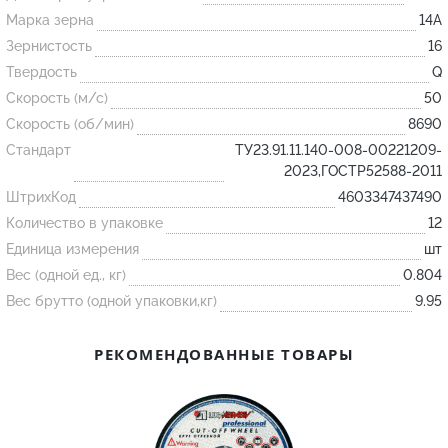
Марка зерна
14А
Зернистость
16
Огнеупорные
Твердость
Q
изделия
Скорость (м/с)
50
Скачать каталог
Скорость (об/мин)
8690
Тигель
Стандарт
ТУ23.91.11.140-008-00221209-
Муфель
2023,ГОСТР52588-2011
ШтрихКод
4603347437490
Черпак
Количество в упаковке
12
Шербер
Единица измерения
шт
Трубка
Вес (одной ед., кг)
0.804
Стержень
Вес брутто (одной упаковки,кг)
9.95
Пробка
РЕКОМЕНДОВАННЫЕ ТОВАРЫ
Подставка
Лодочка
Контакт