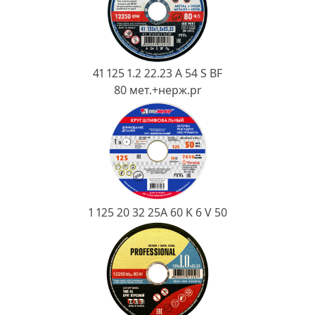
Ковш разливочный
Желоб
Огнеупорная SiC смесь
41 125 1.2 22.23 A 54 S BF
Крышка
80 мет.+нерж.pr
1 125 20 32 25А 60 K 6 V 50