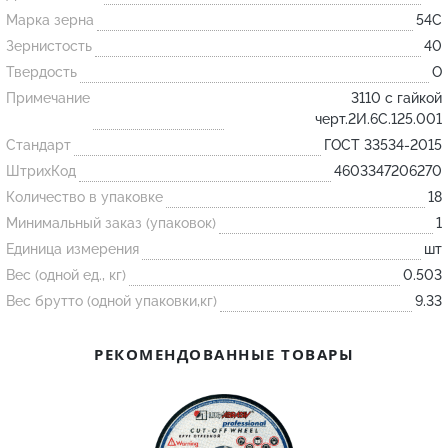
Марка зерна
54С
Зернистость
40
Огнеупорные
Твердость
O
изделия
Примечание
3110 с гайкой
Скачать каталог
черт.2И.6С.125.001
Тигель
Стандарт
ГОСТ 33534-2015
ШтрихКод
Муфель
4603347206270
Количество в упаковке
18
Черпак
Минимальный заказ (упаковок)
1
Шербер
Единица измерения
шт
Трубка
Вес (одной ед., кг)
0.503
Стержень
Вес брутто (одной упаковки,кг)
9.33
Пробка
РЕКОМЕНДОВАННЫЕ ТОВАРЫ
Подставка
Лодочка
Контакт