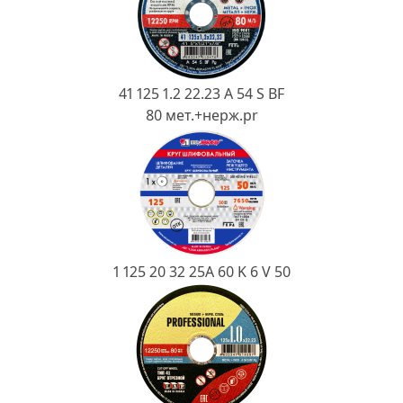
Ковш разливочный
Желоб
Огнеупорная SiC смесь
41 125 1.2 22.23 A 54 S BF
Крышка
80 мет.+нерж.pr
1 125 20 32 25А 60 K 6 V 50