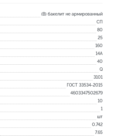
Лодочка
(B) бакелит не армированный
Контакт
СП
Ковш разливочный
80
Желоб
25
Огнеупорная SiC смесь
160
Крышка
14А
40
Q
3101
ГОСТ 33534-2015
4603347502679
10
1
шт
0.742
7.65