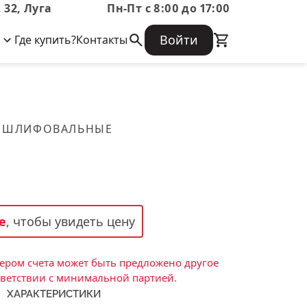
 32, Луга
Пн-Пт с 8:00 до 17:00
Войти
Где купить?
Контакты
Корпоративная информация
Огнеупорные
Часто задаваемые вопросы
Бухгалтерская отчетность,
изделия
Информация о размещении заказа,
Информация для акционеров,
сроках изготовения, возврате
Документы о праве собственности
товара, контактной информации, и
Скачать каталог
 ШЛИФОВАЛЬНЫЕ
многое другое.
Тигель
Муфель
Черпак
Шербер
е
, чтобы увидеть цену
Трубка
Стержень
ром счета может быть предложено другое
Пробка
тветствии с минимальной партией.
ХАРАКТЕРИСТИКИ
Подставка