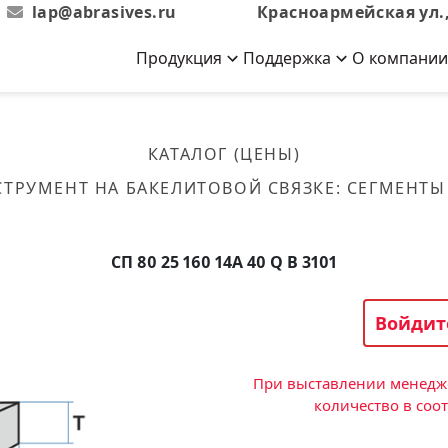
lap@abrasives.ru
Красноармейская ул.,
Продукция
Поддержка
О компании
Абразивы на
Новости
Отзывы
й связке
кументы, ГОСТы,
ов завода
гибкой основе
Новости компании
Оставьте свой отзыв
КАТАЛОГ (ЦЕНЫ)
эсплуатации
лог
Скачать каталог
ТРУМЕНТ НА БАКЕЛИТОВОЙ СВЯЗКЕ
:
СЕГМЕНТЫ
Связаться с нами
Вакансии
вальные
Круги лепестковые торцевые
Форма обратной связи
Текущие вакансии, Анкета
кации о нашей
соискателей
ифовальные
Фибровые диски
СП 80 25 160 14А 40 Q B 3101
овальные
Рулоны
фовальные
Войдит
Коралловые
круги
При выставлении менедже
количество в соо
Круги из нетканого материала