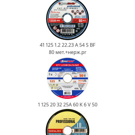
Ковш разливочный
Желоб
Огнеупорная SiC смесь
Крышка
41 125 1.2 22.23 A 54 S BF
80 мет.+нерж.pr
1 125 20 32 25А 60 K 6 V 50