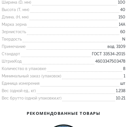
Ширина (D, мм)
100
Высота (T, мм)
40
Огнеупорные
Длина, (H, мм)
150
изделия
Марка зерна
14А
Скачать каталог
Зернистость
60
Твердость
N
Тигель
Примечание
вод. 3109
Муфель
Стандарт
ГОСТ 33534-2015
Черпак
ШтрихКод
4603347503478
Шербер
Количество в упаковке
8
Трубка
Минимальный заказ (упаковок)
1
Единица измерения
шт
Стержень
Вес (одной ед., кг)
1.238
Пробка
Вес брутто (одной упаковки,кг)
10.21
Подставка
Лодочка
РЕКОМЕНДОВАННЫЕ ТОВАРЫ
Контакт