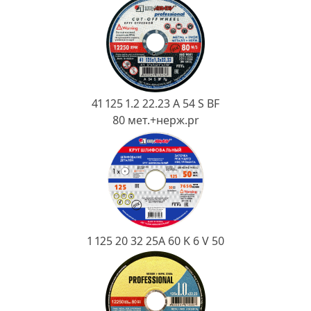
Ковш разливочный
Желоб
Огнеупорная SiC смесь
Крышка
41 125 1.2 22.23 A 54 S BF
80 мет.+нерж.pr
1 125 20 32 25А 60 K 6 V 50