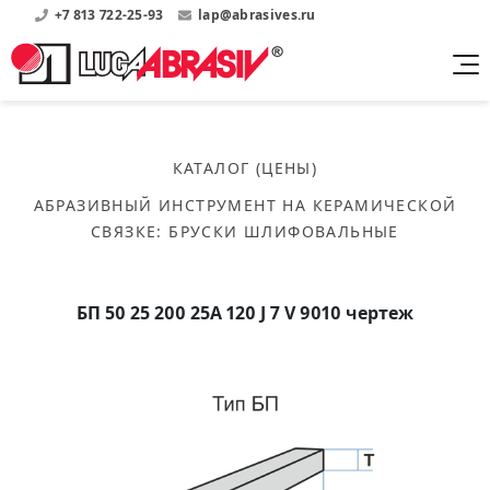
+7 813 722-25-93
lap@abrasives.ru
Продукция
Поддержка
Абразивы на
О компании
бакелитовой связке
КАТАЛОГ (ЦЕНЫ)
Прайсы
Где купить?
Скачать каталог
АБРАЗИВНЫЙ ИНСТРУМЕНТ НА КЕРАМИЧЕСКОЙ
Скачать прайсы на нашу продукцию
О нас
Контакты
СВЯЗКЕ
:
БРУСКИ ШЛИФОВАЛЬНЫЕ
Круги шлифовальные
Информация о заводе
Каталоги
Круги отрезные
Войти
Скачать каталоги продукции
История
Сегменты шлифовальные
БП 50 25 200 25А 120 J 7 V 9010 чертеж
История завода
Бруски шлифовальные
Справочники
Абразивы на
Нормативные документы, ГОСТы, Инструкции по
Партнеры
керамической связке
эсплуатации
Список партнеров завода
Скачать каталог
Круги шлифовальные
Публикации
Мероприятия