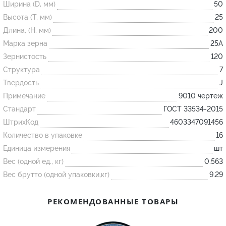
Ширина (D, мм)
50
Высота (T, мм)
25
Огнеупорные
Длина, (H, мм)
200
изделия
Марка зерна
25А
Скачать каталог
Зернистость
120
Структура
7
Тигель
Твердость
J
Муфель
Примечание
9010 чертеж
Черпак
Стандарт
ГОСТ 33534-2015
Шербер
ШтрихКод
4603347091456
Трубка
Количество в упаковке
16
Единица измерения
шт
Стержень
Вес (одной ед., кг)
0.563
Пробка
Вес брутто (одной упаковки,кг)
9.29
Подставка
Лодочка
РЕКОМЕНДОВАННЫЕ ТОВАРЫ
Контакт