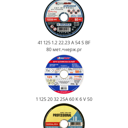
Ковш разливочный
Желоб
Огнеупорная SiC смесь
Крышка
41 125 1.2 22.23 A 54 S BF
80 мет.+нерж.pr
1 125 20 32 25А 60 K 6 V 50