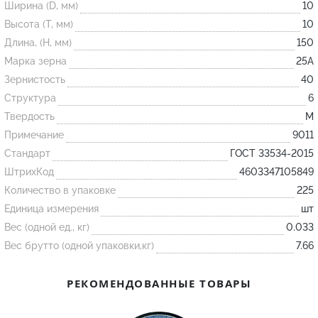
Ширина (D, мм)
10
Высота (T, мм)
10
Огнеупорные
Длина, (H, мм)
150
изделия
Марка зерна
25А
Скачать каталог
Зернистость
40
Структура
6
Тигель
Твердость
M
Муфель
Примечание
9011
Черпак
Стандарт
ГОСТ 33534-2015
Шербер
ШтрихКод
4603347105849
Трубка
Количество в упаковке
225
Единица измерения
шт
Стержень
Вес (одной ед., кг)
0.033
Пробка
Вес брутто (одной упаковки,кг)
7.66
Подставка
Лодочка
РЕКОМЕНДОВАННЫЕ ТОВАРЫ
Контакт