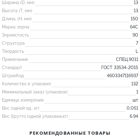
Ширина (D, мм)
13
Высота (T, мм)
13
Огнеупорные
Длина, (H, мм)
150
изделия
Марка зерна
64С
Скачать каталог
Зернистость
90
Структура
7
Тигель
Твердость
L
Муфель
Примечание
СПЕЦ.9011
Черпак
Стандарт
ГОСТ 33534-2015
Шербер
ШтрихКод
4603347116937
Трубка
Количество в упаковке
132
Минимальный заказ (упаковок)
1
Стержень
Единица измерения
шт
Пробка
Вес (одной ед., кг)
0.051
Подставка
Вес брутто (одной упаковки,кг)
6.94
Лодочка
РЕКОМЕНДОВАННЫЕ ТОВАРЫ
Контакт