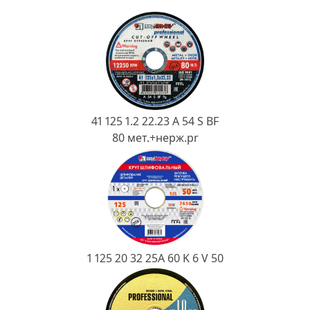
Ковш разливочный
Желоб
Огнеупорная SiC смесь
Крышка
41 125 1.2 22.23 A 54 S BF
80 мет.+нерж.pr
1 125 20 32 25А 60 K 6 V 50