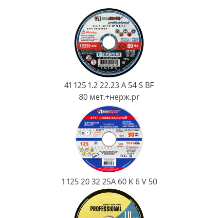
Ковш разливочный
Желоб
Огнеупорная SiC смесь
Крышка
41 125 1.2 22.23 A 54 S BF
80 мет.+нерж.pr
1 125 20 32 25А 60 K 6 V 50