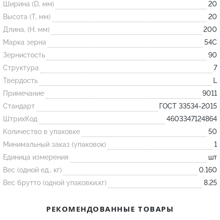
Ширина (D, мм)
20
Высота (T, мм)
20
Огнеупорные
Длина, (H, мм)
200
изделия
Марка зерна
54С
Скачать каталог
Зернистость
90
Структура
7
Тигель
Твердость
L
Муфель
Примечание
9011
Черпак
Стандарт
ГОСТ 33534-2015
Шербер
ШтрихКод
4603347124864
Трубка
Количество в упаковке
50
Минимальный заказ (упаковок)
1
Стержень
Единица измерения
шт
Пробка
Вес (одной ед., кг)
0.160
Подставка
Вес брутто (одной упаковки,кг)
8.25
Лодочка
РЕКОМЕНДОВАННЫЕ ТОВАРЫ
Контакт