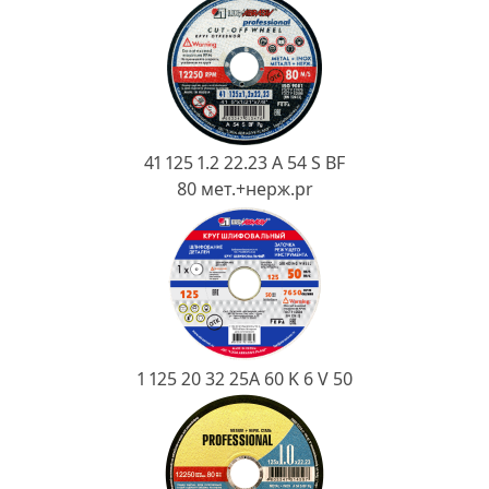
Ковш разливочный
Желоб
Огнеупорная SiC смесь
Крышка
41 125 1.2 22.23 A 54 S BF
80 мет.+нерж.pr
1 125 20 32 25А 60 K 6 V 50