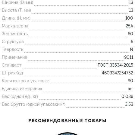
Ширина (D, мм)
13
Высота (T, мм)
13
Огнеупорные
Длина, (H, мм)
100
изделия
Марка зерна
25А
Скачать каталог
Зернистость
60
Структура
6
Тигель
Твердость
N
Муфель
Примечание
9011
Черпак
Стандарт
ГОСТ 33534-2015
Шербер
ШтрихКод
4603347254752
Трубка
Количество в упаковке
90
Единица измерения
шт
Стержень
Вес (одной ед., кг)
0.038
Пробка
Вес брутто (одной упаковки,кг)
3.53
Подставка
Лодочка
РЕКОМЕНДОВАННЫЕ ТОВАРЫ
Контакт