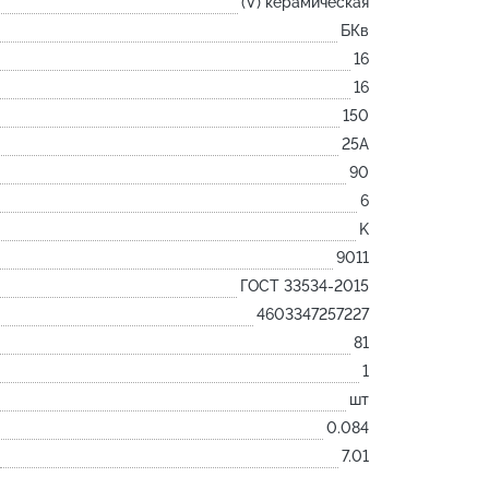
(V) керамическая
Лодочка
БКв
Контакт
16
Ковш разливочный
16
150
Желоб
25А
Огнеупорная SiC смесь
90
Крышка
6
K
9011
ГОСТ 33534-2015
4603347257227
81
1
шт
0.084
7.01