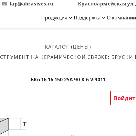
lap@abrasives.ru
Красноармейская ул.,
Продукция
Поддержка
О компании
Абразивы на
Новости
Отзывы
й связке
кументы, ГОСТы,
ов завода
гибкой основе
Новости компании
Оставьте свой отзыв
КАТАЛОГ (ЦЕНЫ)
эсплуатации
лог
Скачать каталог
СТРУМЕНТ НА КЕРАМИЧЕСКОЙ СВЯЗКЕ
:
БРУСКИ
Связаться с нами
Вакансии
вальные
Круги лепестковые торцевые
Форма обратной связи
Текущие вакансии, Анкета
кации о нашей
соискателей
ифовальные
Фибровые диски
БКв 16 16 150 25А 90 K 6 V 9011
овальные
Рулоны
фовальные
Войдит
Коралловые
круги
Круги из нетканого материала