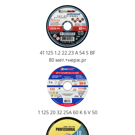
Ковш разливочный
Желоб
Огнеупорная SiC смесь
Крышка
41 125 1.2 22.23 A 54 S BF
80 мет.+нерж.pr
1 125 20 32 25А 60 K 6 V 50