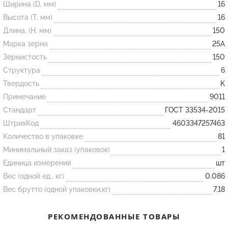
Ширина (D, мм)
16
Высота (T, мм)
16
Огнеупорные
Длина, (H, мм)
150
изделия
Марка зерна
25А
Скачать каталог
Зернистость
150
Структура
6
Тигель
Твердость
K
Муфель
Примечание
9011
Черпак
Стандарт
ГОСТ 33534-2015
Шербер
ШтрихКод
4603347257463
Трубка
Количество в упаковке
81
Минимальный заказ (упаковок)
1
Стержень
Единица измерения
шт
Пробка
Вес (одной ед., кг)
0.086
Подставка
Вес брутто (одной упаковки,кг)
7.18
Лодочка
РЕКОМЕНДОВАННЫЕ ТОВАРЫ
Контакт