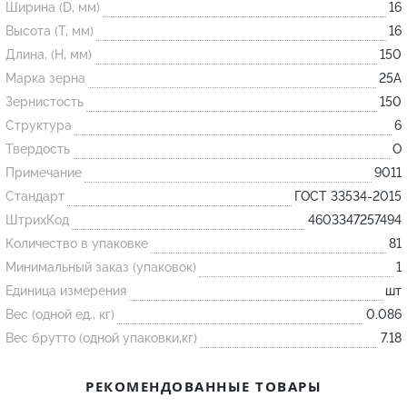
Ширина (D, мм)
16
Высота (T, мм)
16
Огнеупорные
Длина, (H, мм)
150
изделия
Марка зерна
25А
Скачать каталог
Зернистость
150
Структура
6
Тигель
Твердость
O
Муфель
Примечание
9011
Черпак
Стандарт
ГОСТ 33534-2015
Шербер
ШтрихКод
4603347257494
Трубка
Количество в упаковке
81
Минимальный заказ (упаковок)
1
Стержень
Единица измерения
шт
Пробка
Вес (одной ед., кг)
0.086
Подставка
Вес брутто (одной упаковки,кг)
7.18
Лодочка
РЕКОМЕНДОВАННЫЕ ТОВАРЫ
Контакт