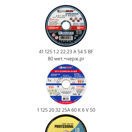
Ковш разливочный
Желоб
Огнеупорная SiC смесь
Крышка
41 125 1.2 22.23 A 54 S BF
80 мет.+нерж.pr
1 125 20 32 25А 60 K 6 V 50