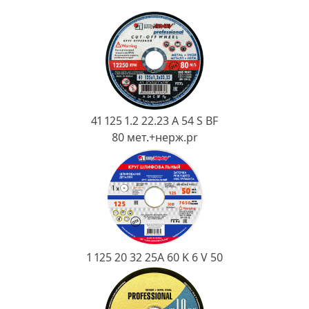
Ковш разливочный
Желоб
Огнеупорная SiC смесь
Крышка
41 125 1.2 22.23 A 54 S BF
80 мет.+нерж.pr
1 125 20 32 25А 60 K 6 V 50