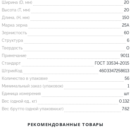
Ширина (D, мм)
20
Высота (T, мм)
20
Огнеупорные
Длина, (H, мм)
150
изделия
Марка зерна
25А
Скачать каталог
Зернистость
60
Структура
6
Тигель
Твердость
O
Муфель
Примечание
9011
Черпак
Стандарт
ГОСТ 33534-2015
Шербер
ШтрихКод
4603347258613
Трубка
Количество в упаковке
56
Минимальный заказ (упаковок)
1
Стержень
Единица измерения
шт
Пробка
Вес (одной ед., кг)
0.132
Подставка
Вес брутто (одной упаковки,кг)
7.62
Лодочка
РЕКОМЕНДОВАННЫЕ ТОВАРЫ
Контакт