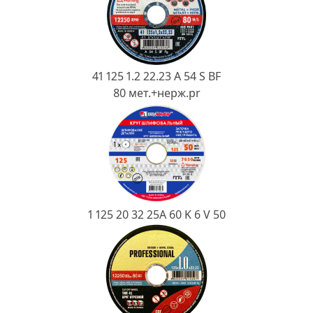
Ковш разливочный
Желоб
Огнеупорная SiC смесь
41 125 1.2 22.23 A 54 S BF
Крышка
80 мет.+нерж.pr
1 125 20 32 25А 60 K 6 V 50