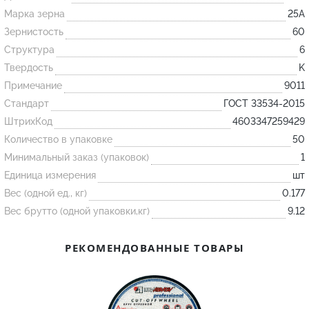
Марка зерна
25А
Зернистость
60
Огнеупорные
Структура
6
изделия
Твердость
K
Скачать каталог
Примечание
9011
Тигель
Стандарт
ГОСТ 33534-2015
Муфель
ШтрихКод
4603347259429
Количество в упаковке
50
Черпак
Минимальный заказ (упаковок)
1
Шербер
Единица измерения
шт
Трубка
Вес (одной ед., кг)
0.177
Стержень
Вес брутто (одной упаковки,кг)
9.12
Пробка
РЕКОМЕНДОВАННЫЕ ТОВАРЫ
Подставка
Лодочка
Контакт