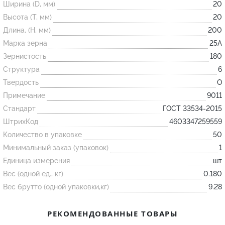
Ширина (D, мм)
20
Высота (T, мм)
20
Огнеупорные
Длина, (H, мм)
200
изделия
Марка зерна
25А
Скачать каталог
Зернистость
180
Структура
6
Тигель
Твердость
O
Муфель
Примечание
9011
Черпак
Стандарт
ГОСТ 33534-2015
Шербер
ШтрихКод
4603347259559
Трубка
Количество в упаковке
50
Минимальный заказ (упаковок)
1
Стержень
Единица измерения
шт
Пробка
Вес (одной ед., кг)
0.180
Подставка
Вес брутто (одной упаковки,кг)
9.28
Лодочка
РЕКОМЕНДОВАННЫЕ ТОВАРЫ
Контакт