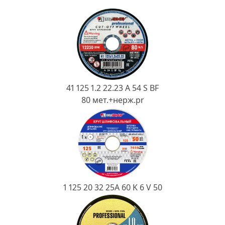
Ковш разливочный
Желоб
Огнеупорная SiC смесь
Крышка
41 125 1.2 22.23 A 54 S BF
80 мет.+нерж.pr
1 125 20 32 25А 60 K 6 V 50