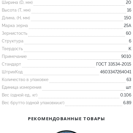
Ширина (D, мм)
20
Высота (T, мм)
16
Огнеупорные
Длина, (H, мм)
150
изделия
Марка зерна
25А
Скачать каталог
Зернистость
60
Структура
6
Тигель
Твердость
K
Муфель
Примечание
9010
Черпак
Стандарт
ГОСТ 33534-2015
Шербер
ШтрихКод
4603347264041
Трубка
Количество в упаковке
63
Единица измерения
шт
Стержень
Вес (одной ед., кг)
0.106
Пробка
Вес брутто (одной упаковки,кг)
6.89
Подставка
Лодочка
РЕКОМЕНДОВАННЫЕ ТОВАРЫ
Контакт