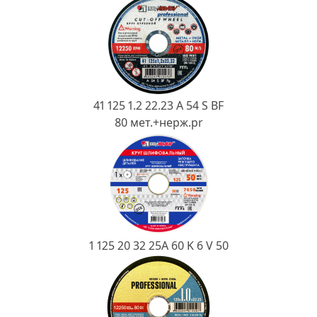
Ковш разливочный
Желоб
Огнеупорная SiC смесь
Крышка
41 125 1.2 22.23 A 54 S BF
80 мет.+нерж.pr
1 125 20 32 25А 60 K 6 V 50