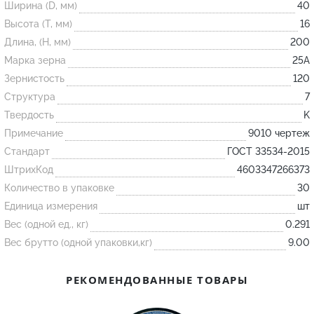
Ширина (D, мм)
40
Высота (T, мм)
16
Огнеупорные
Длина, (H, мм)
200
изделия
Марка зерна
25А
Скачать каталог
Зернистость
120
Структура
7
Тигель
Твердость
K
Муфель
Примечание
9010 чертеж
Черпак
Стандарт
ГОСТ 33534-2015
Шербер
ШтрихКод
4603347266373
Трубка
Количество в упаковке
30
Единица измерения
шт
Стержень
Вес (одной ед., кг)
0.291
Пробка
Вес брутто (одной упаковки,кг)
9.00
Подставка
Лодочка
РЕКОМЕНДОВАННЫЕ ТОВАРЫ
Контакт