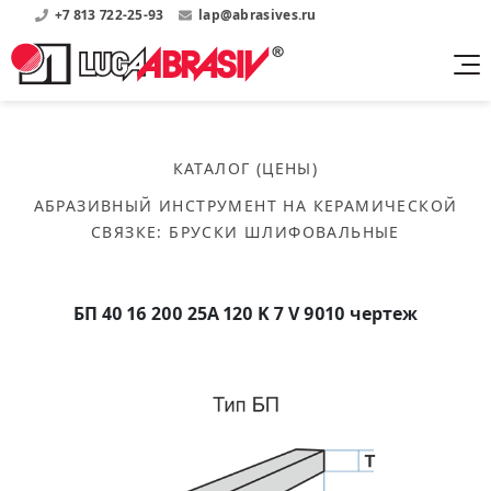
+7 813 722-25-93
lap@abrasives.ru
Продукция
Поддержка
Абразивы на
О компании
бакелитовой связке
КАТАЛОГ (ЦЕНЫ)
Прайсы
Где купить?
Скачать каталог
АБРАЗИВНЫЙ ИНСТРУМЕНТ НА КЕРАМИЧЕСКОЙ
Скачать прайсы на нашу продукцию
О нас
Контакты
СВЯЗКЕ
:
БРУСКИ ШЛИФОВАЛЬНЫЕ
Круги шлифовальные
Информация о заводе
Каталоги
Круги отрезные
Войти
Скачать каталоги продукции
История
Сегменты шлифовальные
БП 40 16 200 25А 120 K 7 V 9010 чертеж
История завода
Бруски шлифовальные
Справочники
Абразивы на
Нормативные документы, ГОСТы, Инструкции по
Партнеры
керамической связке
эсплуатации
Список партнеров завода
Скачать каталог
Круги шлифовальные
Публикации
Мероприятия