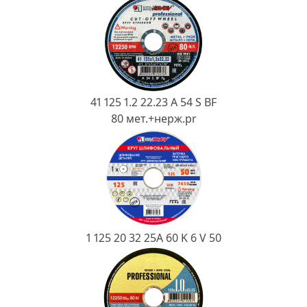
Ковш разливочный
Желоб
Огнеупорная SiC смесь
Крышка
41 125 1.2 22.23 A 54 S BF
80 мет.+нерж.pr
1 125 20 32 25А 60 K 6 V 50