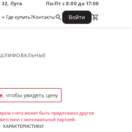
 32, Луга
Пн-Пт с 8:00 до 17:00
Войти
Где купить?
Контакты
Корпоративная информация
Огнеупорные
Часто задаваемые вопросы
Бухгалтерская отчетность,
изделия
Информация о размещении заказа,
Информация для акционеров,
сроках изготовения, возврате
Документы о праве собственности
товара, контактной информации, и
Скачать каталог
 ШЛИФОВАЛЬНЫЕ
многое другое.
Тигель
Муфель
Черпак
Шербер
е
, чтобы увидеть цену
Трубка
Стержень
ром счета может быть предложено другое
Пробка
тветствии с минимальной партией.
ХАРАКТЕРИСТИКИ
Подставка