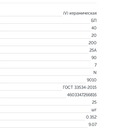
Лодочка
(V) керамическая
Контакт
БП
Ковш разливочный
40
Желоб
20
Огнеупорная SiC смесь
200
Крышка
25А
90
7
N
9010
ГОСТ 33534-2015
4603347266816
25
шт
0.352
9.07