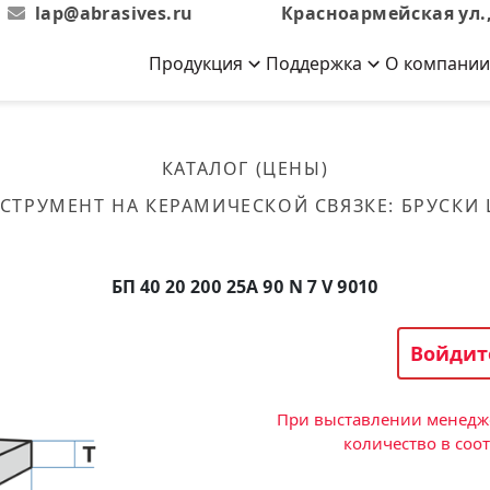
lap@abrasives.ru
Красноармейская ул.,
Продукция
Поддержка
О компании
Абразивы на
Новости
Отзывы
й связке
кументы, ГОСТы,
ов завода
гибкой основе
Новости компании
Оставьте свой отзыв
КАТАЛОГ (ЦЕНЫ)
эсплуатации
лог
Скачать каталог
СТРУМЕНТ НА КЕРАМИЧЕСКОЙ СВЯЗКЕ
:
БРУСКИ
Связаться с нами
Вакансии
вальные
Круги лепестковые торцевые
Форма обратной связи
Текущие вакансии, Анкета
кации о нашей
соискателей
ифовальные
Фибровые диски
БП 40 20 200 25А 90 N 7 V 9010
овальные
Рулоны
фовальные
Войдит
Коралловые
круги
При выставлении менедже
количество в соо
Круги из нетканого материала