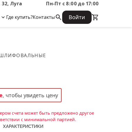
 32, Луга
Пн-Пт с 8:00 до 17:00
Войти
Где купить?
Контакты
Корпоративная информация
Огнеупорные
Часто задаваемые вопросы
Бухгалтерская отчетность,
изделия
Информация о размещении заказа,
Информация для акционеров,
сроках изготовения, возврате
Документы о праве собственности
товара, контактной информации, и
Скачать каталог
 ШЛИФОВАЛЬНЫЕ
многое другое.
Тигель
Муфель
Черпак
Шербер
е
, чтобы увидеть цену
Трубка
Стержень
ром счета может быть предложено другое
Пробка
тветствии с минимальной партией.
ХАРАКТЕРИСТИКИ
Подставка