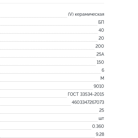
Лодочка
(V) керамическая
Контакт
БП
Ковш разливочный
40
Желоб
20
Огнеупорная SiC смесь
200
Крышка
25А
150
6
M
9010
ГОСТ 33534-2015
4603347267073
25
шт
0.360
9.28