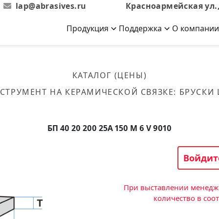
lap@abrasives.ru
Красноармейская ул.,
Продукция
Поддержка
О компании
Абразивы на
Новости
Отзывы
й связке
кументы, ГОСТы,
ов завода
гибкой основе
Новости компании
Оставьте свой отзыв
КАТАЛОГ (ЦЕНЫ)
эсплуатации
лог
Скачать каталог
СТРУМЕНТ НА КЕРАМИЧЕСКОЙ СВЯЗКЕ
:
БРУСКИ
Связаться с нами
Вакансии
вальные
Круги лепестковые торцевые
Форма обратной связи
Текущие вакансии, Анкета
кации о нашей
соискателей
ифовальные
Фибровые диски
БП 40 20 200 25А 150 M 6 V 9010
овальные
Рулоны
фовальные
Войдит
Коралловые
круги
При выставлении менедже
количество в соо
Круги из нетканого материала